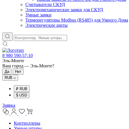
Считыватели СКУД
Электромеханические замки для СКУД
Умные замки
Терморегуляторы Modbus (RS485) для Умного Дома
Электрические щиты
8 980 590-57-10
Эль-Монте
Ваш город —
Эль-Монте
?
RUB
₽ RUB
$ USD
Заявка
Контроллеры
Умные шторы