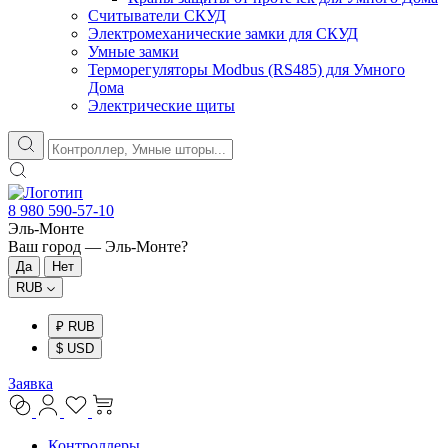
Считыватели СКУД
Электромеханические замки для СКУД
Умные замки
Терморегуляторы Modbus (RS485) для Умного
Дома
Электрические щиты
8 980 590-57-10
Эль-Монте
Ваш город —
Эль-Монте
?
RUB
₽ RUB
$ USD
Заявка
Контроллеры