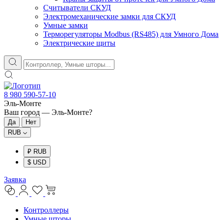
Считыватели СКУД
Электромеханические замки для СКУД
Умные замки
Терморегуляторы Modbus (RS485) для Умного Дома
Электрические щиты
8 980 590-57-10
Эль-Монте
Ваш город —
Эль-Монте
?
RUB
₽ RUB
$ USD
Заявка
Контроллеры
Умные шторы