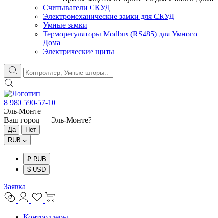
Считыватели СКУД
Электромеханические замки для СКУД
Умные замки
Терморегуляторы Modbus (RS485) для Умного
Дома
Электрические щиты
8 980 590-57-10
Эль-Монте
Ваш город —
Эль-Монте
?
RUB
₽ RUB
$ USD
Заявка
Контроллеры