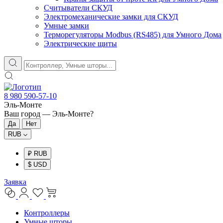
Считыватели СКУД
Электромеханические замки для СКУД
Умные замки
Терморегуляторы Modbus (RS485) для Умного Дома
Электрические щиты
8 980 590-57-10
Эль-Монте
Ваш город —
Эль-Монте
?
RUB
₽ RUB
$ USD
Заявка
Контроллеры
Умные шторы