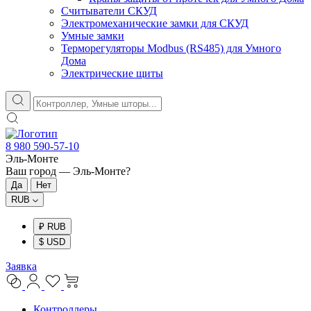
Считыватели СКУД
Электромеханические замки для СКУД
Умные замки
Терморегуляторы Modbus (RS485) для Умного
Дома
Электрические щиты
8 980 590-57-10
Эль-Монте
Ваш город —
Эль-Монте
?
RUB
₽ RUB
$ USD
Заявка
Контроллеры