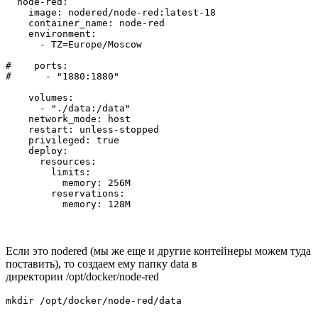
  node-red:

    image: nodered/node-red:latest-18

    container_name: node-red

    environment:

      - TZ=Europe/Moscow

#    ports:

#      - "1880:1880"

    volumes:

      - "./data:/data"

    network_mode: host

    restart: unless-stopped

    privileged: true

    deploy:

      resources:

        limits:

          memory: 256M

        reservations:

          memory: 128M
Если это nodered (мы же еще и другие контейнеры можем туда
поставить), то создаем ему папку data в
директории /opt/docker/node-red
mkdir /opt/docker/node-red/data